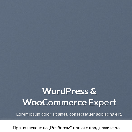
WordPress &
WooCommerce Expert
Lo
sed
Lorem ipsum dolor sit amet, consectetuer adipiscing elit.
При натискане на „Разбирам“, или ако продължите да
MY WORK