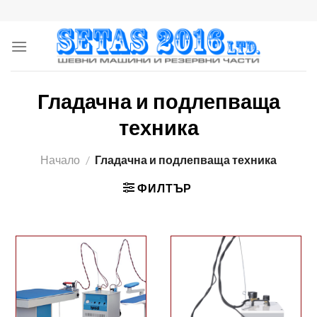
Skip
to
content
Гладачна и подлепваща
техника
Начало
/
Гладачна и подлепваща техника
ФИЛТЪР