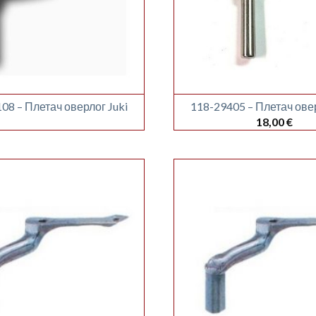
08 – Плетач оверлог Juki
118-29405 – Плетач овер
18,00
€