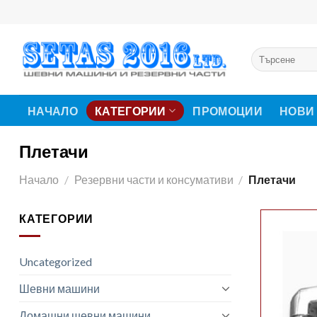
Skip
to
content
Търсене
за:
НАЧАЛО
КАТЕГОРИИ
ПРОМОЦИИ
НОВИ
Плетачи
Начало
/
Резервни части и консумативи
/
Плетачи
КАТЕГОРИИ
Uncategorized
Шевни машини
Домашни шевни машини