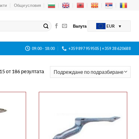
акти
Общи условия
Валута
EUR
09:00 - 18:00
+359 897 959505 | +359 38 620688
15 от 186 резултата