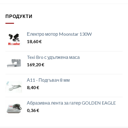
ПРОДУКТИ
Електро мотор Moonstar 130W
18,60
€
Texi Bro с удължена маса
169,20
€
А11 - Подгъвач 8 мм
8,40
€
Абразивна лента за гатер GOLDEN EAGLE
0,36
€