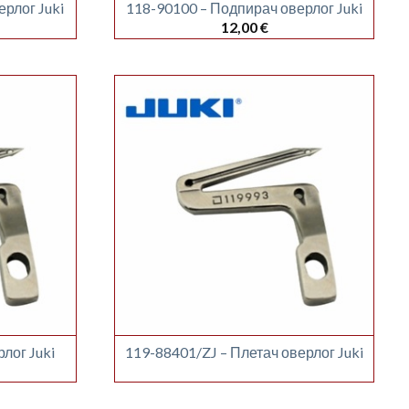
рлог Juki
118-90100 – Подпирач оверлог Juki
12,00
€
лог Juki
119-88401/ZJ – Плетач оверлог Juki