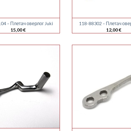
04 – Плетач оверлог Juki
118-88302 – Плетач овер
15,00
€
12,00
€