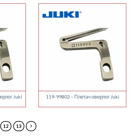
ерлог Juki
119-99802 – Плетач оверлог Juki
12
13