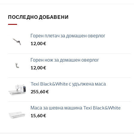
ПОСЛЕДНО ДОБАВЕНИ
Горен плетач за домашен оверлог
12,00
€
Горен нож за домашен оверлог
12,00
€
Texi Black&White с удължена маса
255,60
€
Маса за шевна машина Texi Black&White
15,60
€