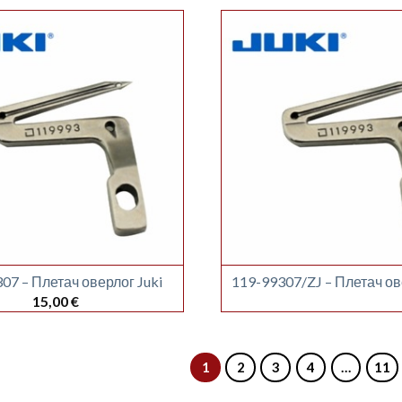
07 – Плетач оверлог Juki
119-99307/ZJ – Плетач ов
15,00
€
1
2
3
4
…
11