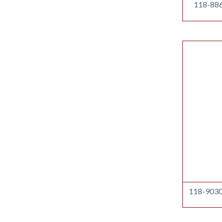
118-886
118-9030