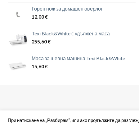
Горен нож за домашен оверлог
12,00
€
Texi Black&White с удължена маса
255,60
€
Маса за шевна машина Texi Black&White
15,60
€
При натискане на „Разбирам“, или ако продължите да разглеж