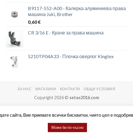
B9117-552-A00 - Калерка алуминиева права
машина Juki, Brother
0,60
€
CR 3/16 E - Краче за права машина
5210TP04A33 - Плочка оверлог Kingtex
ЗА НАС
МАГАЗИНИ
КОНТАКТИ
ОБЩИ УСЛОВИЯ
Copyright 2026 ©
setas2016.com
дате сайта, Вие приемате всички бисквитки, чиято цел е подобряв
Може би по-късно