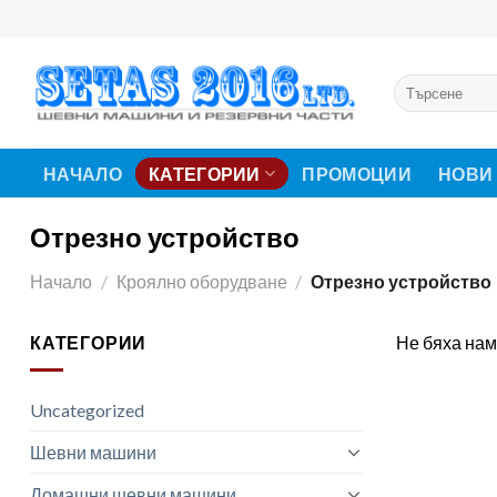
Skip
to
content
Търсене
за:
НАЧАЛО
КАТЕГОРИИ
ПРОМОЦИИ
НОВИ
Отрезно устройство
Начало
/
Кроялно оборудване
/
Отрезно устройство
КАТЕГОРИИ
Не бяха нам
Uncategorized
Шевни машини
Домашни шевни машини