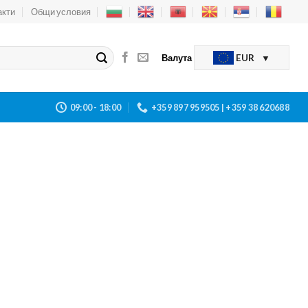
акти
Общи условия
Валута
EUR
09:00 - 18:00
+359 897 959505 | +359 38 620688