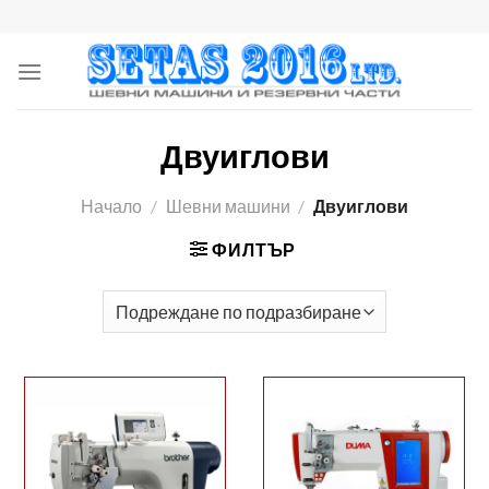
Skip
to
content
Двуиглови
Начало
/
Шевни машини
/
Двуиглови
ФИЛТЪР