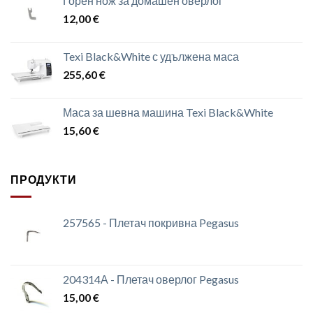
Горен нож за домашен оверлог
12,00
€
Texi Black&White с удължена маса
255,60
€
Маса за шевна машина Texi Black&White
15,60
€
ПРОДУКТИ
257565 - Плетач покривна Pegasus
204314А - Плетач оверлог Pegasus
15,00
€