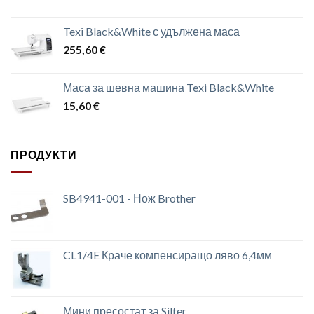
Texi Black&White с удължена маса
255,60
€
Маса за шевна машина Texi Black&White
15,60
€
ПРОДУКТИ
SB4941-001 - Нож Brother
CL1/4E Краче компенсиращо ляво 6,4мм
Мини пресостат за Silter