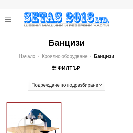
Skip
to
content
Банцизи
Начало
/
Кроялно оборудване
/
Банцизи
ФИЛТЪР