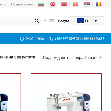
акти
Общи условия
Валута
EUR
09:00 - 18:00
+359 897 959505 | +359 38 620688
ане на 3 резултата