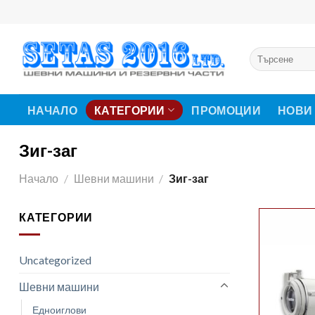
Skip
to
content
Търсене
за:
НАЧАЛО
КАТЕГОРИИ
ПРОМОЦИИ
НОВИ
Зиг-заг
Начало
/
Шевни машини
/
Зиг-заг
КАТЕГОРИИ
Uncategorized
Шевни машини
Едноиглови