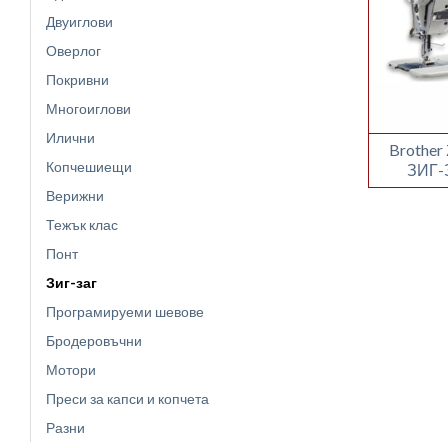
Двуиглови
Оверлог
Покривни
Многоиглови
Илични
Brothe
Копчешиещи
ЗИГ
Верижни
Тежък клас
Понт
Зиг-заг
Програмируеми шевове
Бродеровъчни
Мотори
Преси за капси и копчета
Разни