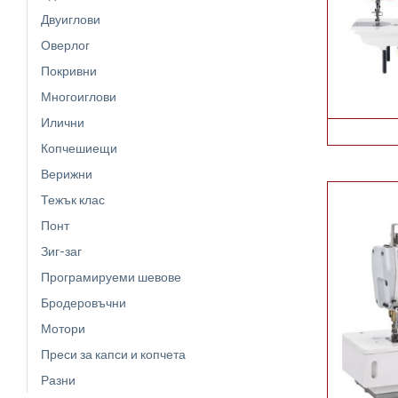
Двуиглови
Оверлог
Покривни
Многоиглови
Илични
Копчешиещи
Верижни
Тежък клас
Понт
Зиг-заг
Програмируеми шевове
Бродеровъчни
Мотори
Преси за капси и копчета
Разни