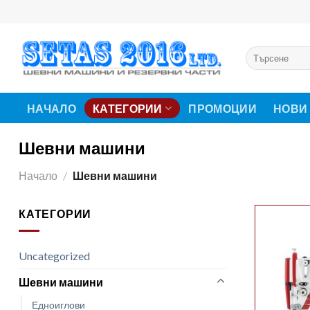
Skip
to
content
Търсене
за:
НАЧАЛО
КАТЕГОРИИ
ПРОМОЦИИ
НОВИ
Шевни машини
Начало
/
Шевни машини
КАТЕГОРИИ
Uncategorized
Шевни машини
Едноиглови