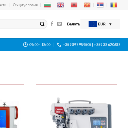
акти
Общи условия
Валута
EUR
09:00 - 18:00
+359 897 959505 | +359 38 620688