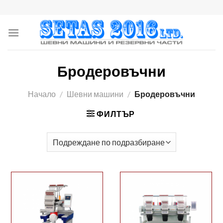
Skip
to
content
Бродеровъчни
Начало
/
Шевни машини
/
Бродеровъчни
ФИЛТЪР