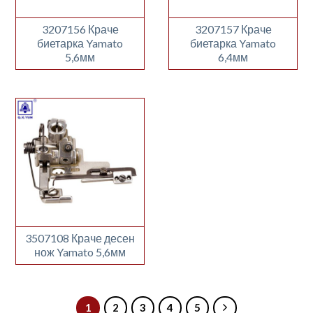
3207156 Краче
3207157 Краче
биетарка Yamato
биетарка Yamato
5,6мм
6,4мм
3507108 Краче десен
нож Yamato 5,6мм
1
2
3
4
5