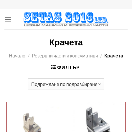
Skip
to
content
Крачета
Начало
/
Резервни части и консумативи
/
Крачета
ФИЛТЪР