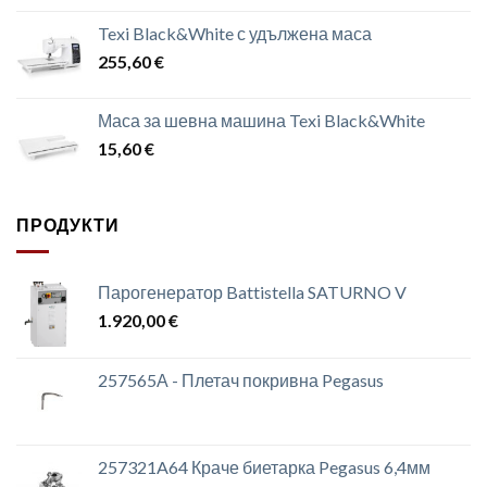
Texi Black&White с удължена маса
255,60
€
Маса за шевна машина Texi Black&White
15,60
€
ПРОДУКТИ
Парогенератор Battistella SATURNO V
1.920,00
€
257565А - Плетач покривна Pegasus
257321A64 Краче биетарка Pegasus 6,4мм