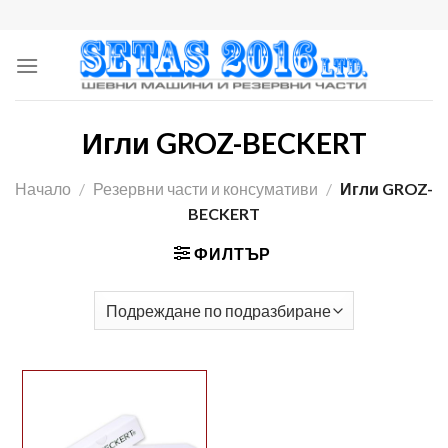
Skip
to
content
Игли GROZ-BECKERT
Начало
/
Резервни части и консумативи
/
Игли GROZ-
BECKERT
ФИЛТЪР