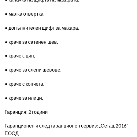
• малка отвертка,
• допълнителен щифт за макара,
• краче за сатенен шев,
• краче с цип,
• краче за слепи шевове,
• краче с копчета,
• краче за илици,
Гаранция: 2 години
Гаранционен и след гаранционен сервиз: „Сеташ2016“
ЕООД