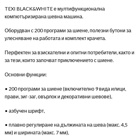
TEXI BLACK&WHITE е мултифункционална
компютъризирана шевна машина.
Оборудван с 200 програми за шиене, полезни бутони за
улесняване на работата и комплект крачета.
Перфектен за взискателни и опитни потребители, както и
за тези, които започват приключението с шиене.
Основни функции:
• 200 програми за шиене (включително 9 вида илици,
прави, зиг-заг, овърлок и декоративни шевове),
• азбучен шрифт,
• плавно регулиране на дължината на шева (макс. 4,5
мм) и ширината (макс. 7 мм),