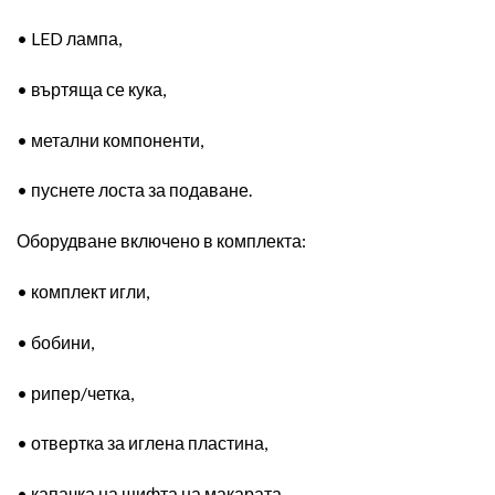
• LED лампа,
• въртяща се кука,
• метални компоненти,
• пуснете лоста за подаване.
Оборудване включено в комплекта
:
• комплект игли,
• бобини,
• рипер/четка,
• отвертка за иглена пластина,
• капачка на щифта на макарата,