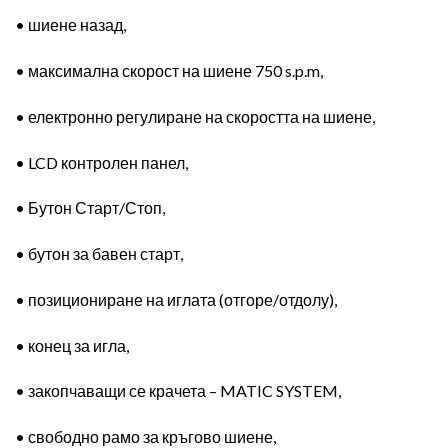
• шиене назад,
• максимална скорост на шиене 750 s.p.m,
• електронно регулиране на скоростта на шиене,
• LCD контролен панел,
• Бутон Старт/Стоп,
• бутон за бавен старт,
• позициониране на иглата (отгоре/отдолу),
• конец за игла,
• закопчаващи се крачета – MATIC SYSTEM,
• свободно рамо за кръгово шиене,