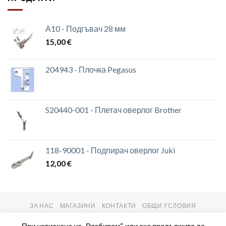
А10 - Подгъвач 28 мм
15,00
€
204943 - Плочка Pegasus
S20440-001 - Плетач оверлог Brother
118-90001 - Подпирач оверлог Juki
12,00
€
ЗА НАС
МАГАЗИНИ
КОНТАКТИ
ОБЩИ УСЛОВИЯ
Copyright 2026 ©
setas2016.com
При натискане на „Разбирам“, или ако продължите да