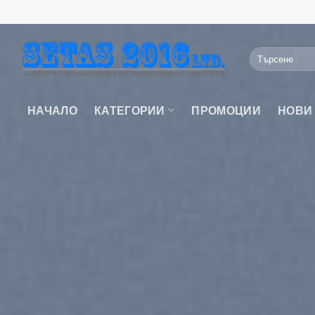
Skip
to
content
Търсене
за:
НАЧАЛО
КАТЕГОРИИ
ПРОМОЦИИ
НОВИ