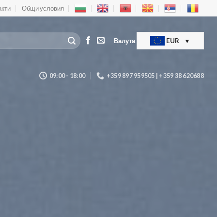
акти
Общи условия
Валута
EUR
09:00 - 18:00
+359 897 959505 | +359 38 620688