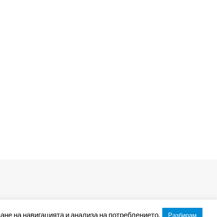
ане на навигацията и анализа на потреблението.
Разбирам