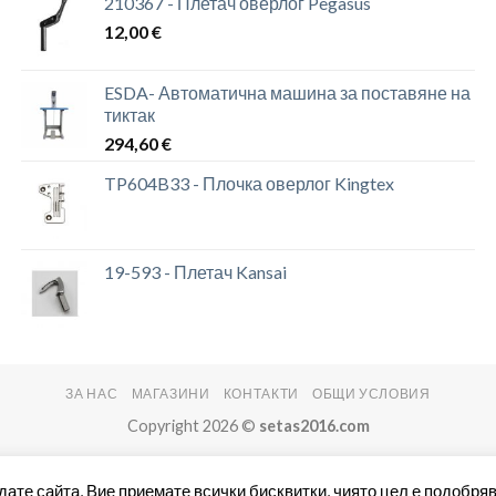
210367 - Плетач оверлог Pegasus
12,00
€
ESDA- Автоматична машина за поставяне на
тиктак
294,60
€
TP604B33 - Плочка оверлог Kingtex
19-593 - Плетач Kansai
ЗА НАС
МАГАЗИНИ
КОНТАКТИ
ОБЩИ УСЛОВИЯ
Copyright 2026 ©
setas2016.com
дате сайта, Вие приемате всички бисквитки, чиято цел е подобряв