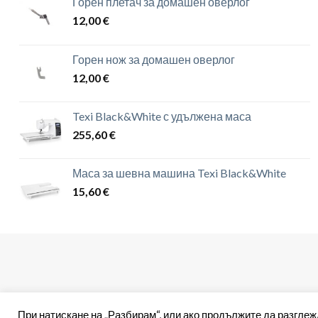
Горен плетач за домашен оверлог
12,00
€
Горен нож за домашен оверлог
12,00
€
Texi Black&White с удължена маса
255,60
€
Маса за шевна машина Texi Black&White
15,60
€
При натискане на „Разбирам“, или ако продължите да разглеж