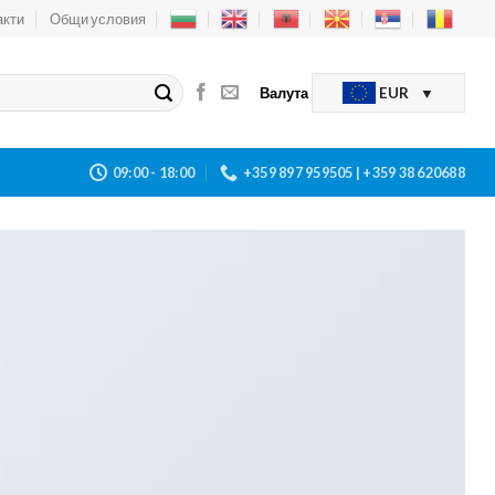
акти
Общи условия
Валута
EUR
09:00 - 18:00
+359 897 959505 | +359 38 620688