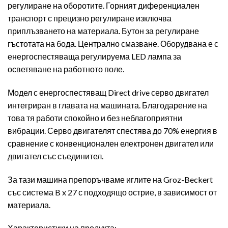
регулиране на оборотите. Горният диференциален
транспорт с прецизно регулиране изключва
приплъзването на материала. Бутон за регулиране
гъстотата на бода. Централно смазване. Оборудвана е с
енергоспестяваща регулируема LED лампа за
осветяване на работното поле.
Модел с енергоспестяващ Direct drive серво двигател
интегриран в главата на машината. Благодарение на
това тя работи спокойно и без неблагоприятни
вибрации. Серво двигателят спестява до 70% енергия в
сравнение с конвенционален електронен двигател или
двигател със съединител.
За тази машина препоръчваме иглите на Groz-Beckert
със система B x 27 с подходящо острие, в зависимост от
материала.
Характеристики на продукта: