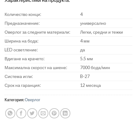
Количество конци:
4
Предназначение:
универсално
Оверлог за следните материали:
Легки, средни и тежки
Ширина на бода:
4 мм
LED осветление:
да
Вдигане на крачето:
5.5 мм
Максимална скорост на шиене:
7000 бода/мин
Система игли:
B-27
Срок на гаранция:
12 месеца
Категория:
Оверлог