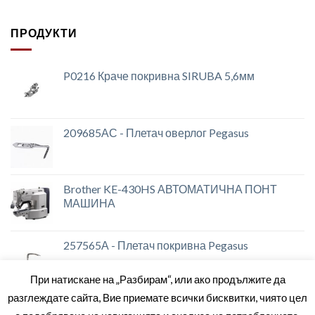
ПРОДУКТИ
P0216 Краче покривна SIRUBA 5,6мм
209685АС - Плетач оверлог Pegasus
Brother KE-430HS АВТОМАТИЧНА ПОНТ
МАШИНА
257565А - Плетач покривна Pegasus
При натискане на „Разбирам“, или ако продължите да
разглеждате сайта, Вие приемате всички бисквитки, чиято цел