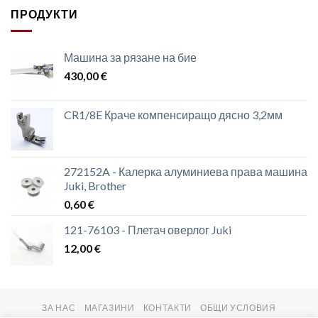
ПРОДУКТИ
Машина за рязане на бие
430,00
€
CR1/8E Краче компенсиращо дясно 3,2мм
272152A - Калерка алуминиева права машина
Juki, Brother
0,60
€
121-76103 - Плетач оверлог Juki
12,00
€
ЗА НАС
МАГАЗИНИ
КОНТАКТИ
ОБЩИ УСЛОВИЯ