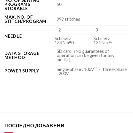
NO. OF SEWING
PROGRAMS
50
STORABLE
MAX. NO. OF
999 stitches
STITCH/PROGRAM
-2
-3
NEEDLE
Schmetz
Schmetz
134 Nm90
134 Nm75
SD card（No guarantees of
DATA STORAGE
operation can be given for any
METHOD
media.）
*1
Single-phase : 100V
・Three-phase
POWER SUPPLY
: 200V
ПОСЛЕДНО ДОБАВЕНИ