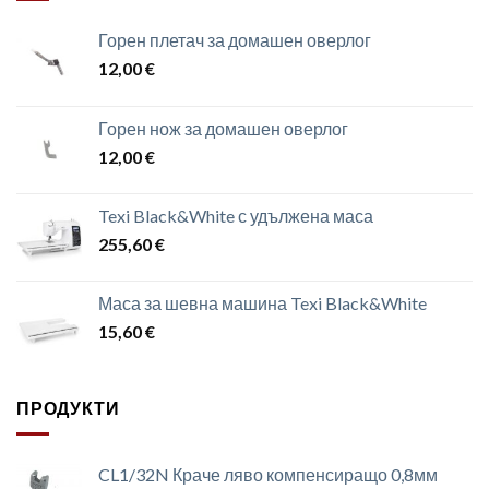
Горен плетач за домашен оверлог
12,00
€
Горен нож за домашен оверлог
12,00
€
Texi Black&White с удължена маса
255,60
€
Маса за шевна машина Texi Black&White
15,60
€
ПРОДУКТИ
CL1/32N Краче ляво компенсиращо 0,8мм