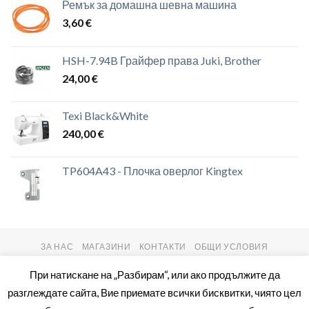
Ремък за домашна шевна машина
3,60
€
HSH-7.94B Грайфер права Juki, Brother
24,00
€
Texi Black&White
240,00
€
TP604A43 - Плочка оверлог Kingtex
ЗА НАС
МАГАЗИНИ
КОНТАКТИ
ОБЩИ УСЛОВИЯ
Copyright 2026 ©
setas2016.com
При натискане на „Разбирам“, или ако продължите да
разглеждате сайта, Вие приемате всички бисквитки, чиято цел