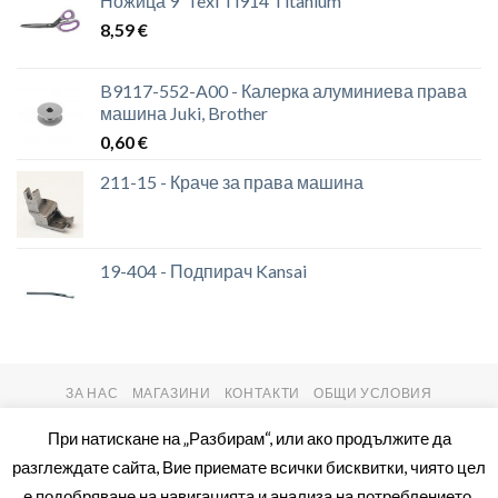
Ножица 9' Texi Ti914 Titanium
8,59
€
B9117-552-A00 - Калерка алуминиева права
машина Juki, Brother
0,60
€
211-15 - Краче за права машина
19-404 - Подпирач Kansai
ЗА НАС
МАГАЗИНИ
КОНТАКТИ
ОБЩИ УСЛОВИЯ
Copyright 2026 ©
setas2016.com
При натискане на „Разбирам“, или ако продължите да
разглеждате сайта, Вие приемате всички бисквитки, чиято цел
е подобряване на навигацията и анализа на потреблението.