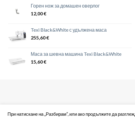
Горен нож за домашен оверлог
12,00
€
Texi Black&White с удължена маса
255,60
€
Маса за шевна машина Texi Black&White
15,60
€
При натискане на „Разбирам“, или ако продължите да разглеж