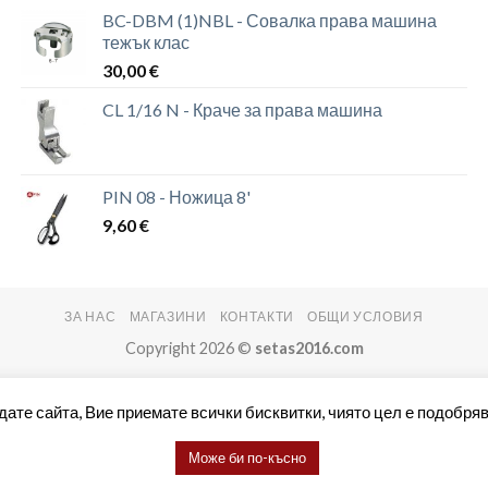
BC-DBM (1)NBL - Совалка права машина
тежък клас
30,00
€
CL 1/16 N - Краче за права машина
PIN 08 - Ножица 8'
9,60
€
ЗА НАС
МАГАЗИНИ
КОНТАКТИ
ОБЩИ УСЛОВИЯ
Copyright 2026 ©
setas2016.com
дате сайта, Вие приемате всички бисквитки, чиято цел е подобряв
Може би по-късно