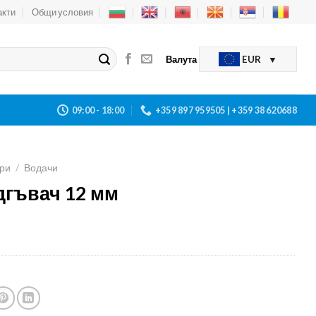
акти
Общи условия
Валута
EUR
09:00 - 18:00
+359 897 959505 | +359 38 620688
ри
/
Водачи
дгъвач 12 мм