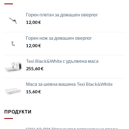
Горен плетач за домашен оверлог
12,00
€
Горен нож за домашен оверлог
12,00
€
Texi Black&White с удължена маса
255,60
€
Маса за шевна машина Texi Black&White
15,60
€
ПРОДУКТИ