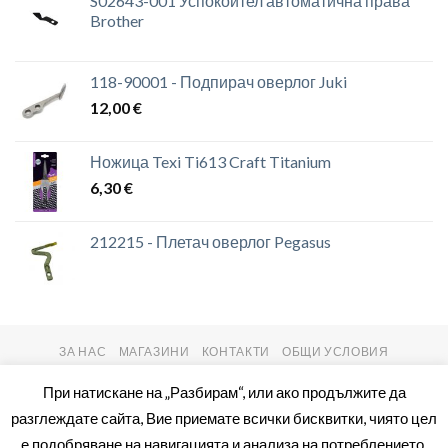
S02643-001 Успокоител автоматична права
Brother
118-90001 - Подпирач оверлог Juki
12,00
€
Ножица Texi Ti613 Craft Titanium
6,30
€
212215 - Плетач оверлог Pegasus
ЗА НАС
МАГАЗИНИ
КОНТАКТИ
ОБЩИ УСЛОВИЯ
Copyright 2026 ©
setas2016.com
При натискане на „Разбирам“, или ако продължите да
разглеждате сайта, Вие приемате всички бисквитки, чиято цел
е подобряване на навигацията и анализа на потреблението.