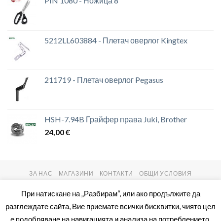
PIN 1080 - Ножица 8'
5212LL603884 - Плетач оверлог Kingtex
211719 - Плетач оверлог Pegasus
HSH-7.94B Грайфер права Juki, Brother
24,00
€
ЗА НАС
МАГАЗИНИ
КОНТАКТИ
ОБЩИ УСЛОВИЯ
Copyright 2026 ©
setas2016.com
При натискане на „Разбирам“, или ако продължите да
разглеждате сайта, Вие приемате всички бисквитки, чиято цел
е подобряване на навигацията и анализа на потреблението.