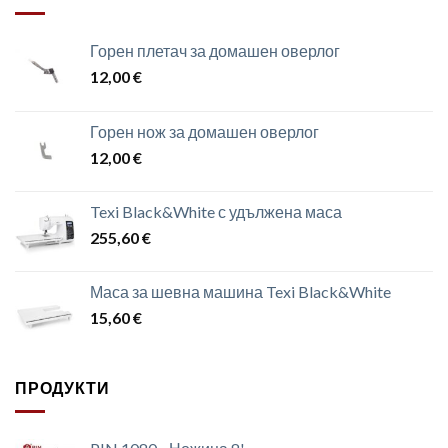
Горен плетач за домашен оверлог
12,00
€
Горен нож за домашен оверлог
12,00
€
Texi Black&White с удължена маса
255,60
€
Маса за шевна машина Texi Black&White
15,60
€
ПРОДУКТИ