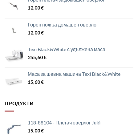
12,00
€
Горен нож за домашен оверлог
12,00
€
Texi Black&White с удължена маса
255,60
€
Маса за шевна машина Texi Black&White
15,60
€
ПРОДУКТИ
118-88104 - Плетач оверлог Juki
15,00
€