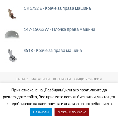
CR 5/32 E - Краче за права машина
147-150LGW - Плочка права машина
S518 - Краче за права машина
ЗА НАС
МАГАЗИНИ
КОНТАКТИ
ОБЩИ УСЛОВИЯ
Copyright 2026 ©
setas2016.com
При натискане на „Разбирам“, или ако продължите да
разглеждате сайта, Вие приемате всички бисквитки, чиято цел
е подобряване на навигацията и анализа на потреблението.
Разбирам
Може би по-късно