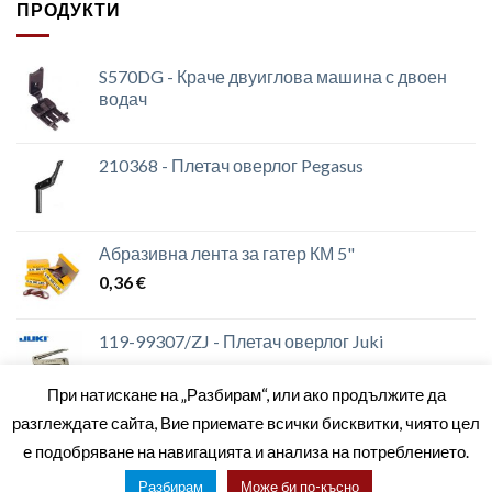
ПРОДУКТИ
S570DG - Краче двуиглова машина с двоен
водач
210368 - Плетач оверлог Pegasus
Абразивна лента за гатер КМ 5"
0,36
€
119-99307/ZJ - Плетач оверлог Juki
При натискане на „Разбирам“, или ако продължите да
разглеждате сайта, Вие приемате всички бисквитки, чиято цел
е подобряване на навигацията и анализа на потреблението.
ЗА НАС
МАГАЗИНИ
КОНТАКТИ
ОБЩИ УСЛОВИЯ
Разбирам
Може би по-късно