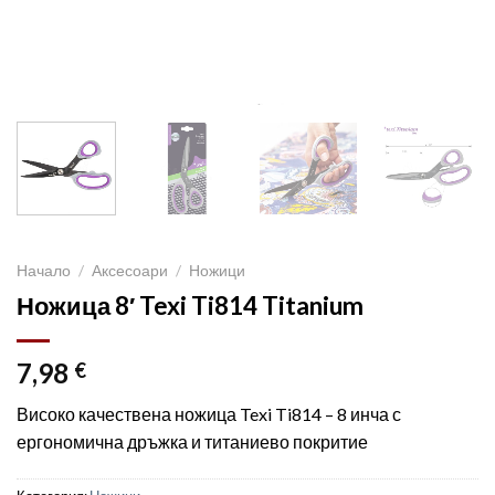
Начало
/
Аксесоари
/
Ножици
Ножица 8′ Texi Ti814 Titanium
7,98
€
Високо качествена ножица Texi Ti814 – 8 инча с
ергономична дръжка и титаниево покритие