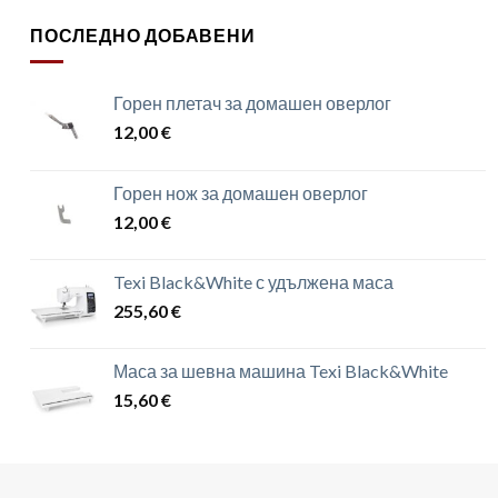
ПОСЛЕДНО ДОБАВЕНИ
Горен плетач за домашен оверлог
12,00
€
Горен нож за домашен оверлог
12,00
€
Texi Black&White с удължена маса
255,60
€
Маса за шевна машина Texi Black&White
15,60
€