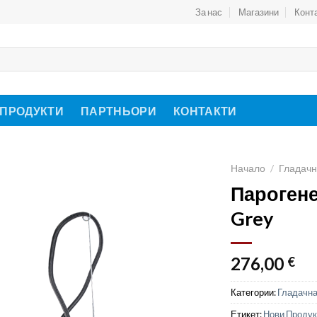
За нас
Магазини
Конт
 ПРОДУКТИ
ПАРТНЬОРИ
КОНТАКТИ
Начало
/
Гладачн
Парогенер
Grey
276,00
€
Категории:
Гладачна
Етикет:
Нови Продук