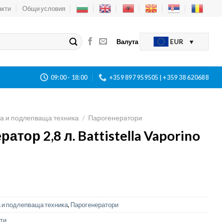
акти
Общи условия
Валута
EUR
09:00 - 18:00
+359 897 959505 | +359 38 620688
а и подлепваща техника
/
Парогенератори
атор 2,8 л. Battistella Vaporino
 и подлепваща техника
,
Парогенератори
ти