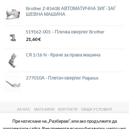
Brother Z-8560B АВТОМАТИЧНА ЗИГ-ЗАГ
ШЕВНА МАШИНА
S19162-001 – Плочка оверлог Brother
21,60
€
CR 1/16 N - Краче за права машина
277010А - Плетач оверлог Pegasus
ЗА НАС
МАГАЗИНИ
КОНТАКТИ
ОБЩИ УСЛОВИЯ
Copyright 2026 ©
setas2016.com
При натискане на „Разбирам“, или ако продължите да
разглеждате сайта, Вие приемате всички бисквитки, чиято цел