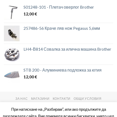
S01248-101 - Плетач оверлог Brother
12,00
€
257486-56 Краче ляв нож Pegasus 5,6мм
LH4-В814 Совалка за илична машина Brother
STB 200 - Алуминиева подложка за ютия
12,00
€
ЗА НАС
МАГАЗИНИ
КОНТАКТИ
ОБЩИ УСЛОВИЯ
Copyright 2026 ©
setas2016.com
При натискане на „Разбирам“, или ако продължите да
разглеждате сайта, Вие приемате всички бисквитки, чиято цел