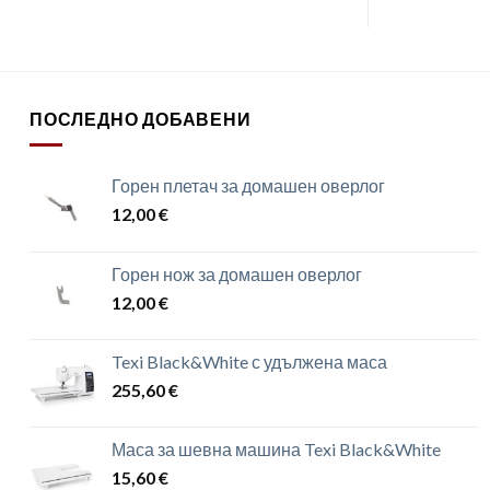
ПОСЛЕДНО ДОБАВЕНИ
Горен плетач за домашен оверлог
12,00
€
Горен нож за домашен оверлог
12,00
€
Texi Black&White с удължена маса
255,60
€
Маса за шевна машина Texi Black&White
15,60
€