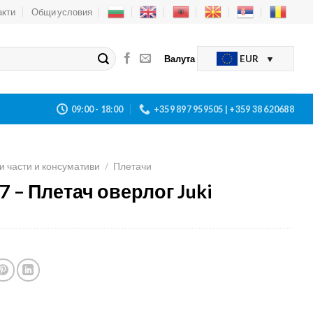
акти
Общи условия
Валута
EUR
09:00 - 18:00
+359 897 959505 | +359 38 620688
и части и консумативи
/
Плетачи
7 – Плетач оверлог Juki