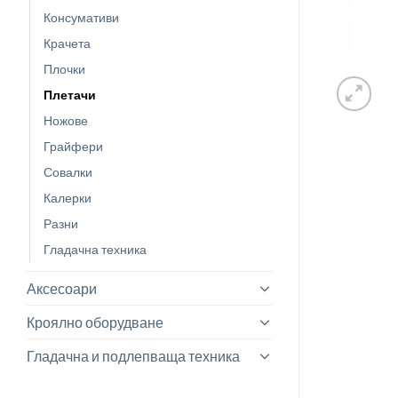
Консумативи
Крачета
Плочки
Плетачи
Ножове
Грайфери
Совалки
Калерки
Разни
Гладачна техника
Аксесоари
Кроялно оборудване
Гладачна и подлепваща техника