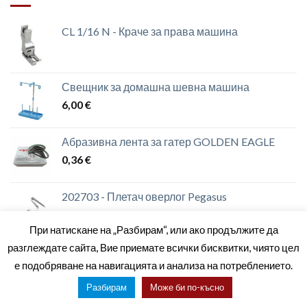
CL 1/16 N - Краче за права машина
Свещник за домашна шевна машина
6,00
€
Абразивна лента за гатер GOLDEN EAGLE
0,36
€
202703 - Плетач оверлог Pegasus
При натискане на „Разбирам“, или ако продължите да
разглеждате сайта, Вие приемате всички бисквитки, чиято цел
е подобряване на навигацията и анализа на потреблението.
ЗА НАС
МАГАЗИНИ
КОНТАКТИ
ОБЩИ УСЛОВИЯ
Разбирам
Може би по-късно
Copyright 2026 ©
setas2016.com