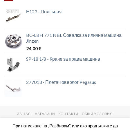
Е123 - Подгъвач
BC-LBH 771 NBL Совалка за илична машина
Jinzen
24,00
€
SP-18 1/8 - Краче за права машина
277013 - Плетач оверлог Pegasus
ЗА НАС
МАГАЗИНИ
КОНТАКТИ
ОБЩИ УСЛОВИЯ
Copyright 2026 ©
setas2016.com
При натискане на „Разбирам“, или ако продължите да