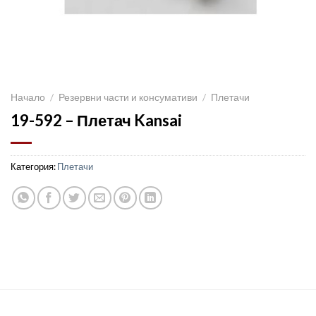
Начало
/
Резервни части и консумативи
/
Плетачи
19-592 – Плетач Kansai
Категория:
Плетачи