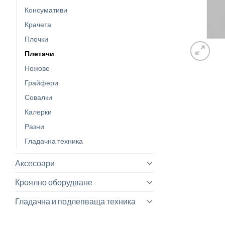
Консумативи
Крачета
Плочки
Плетачи
Ножове
Грайфери
Совалки
Калерки
Разни
Гладачна техника
Аксесоари
Кроялно оборудване
Гладачна и подлепваща техника