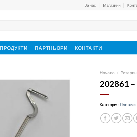
За нас
Магазини
Конт
 ПРОДУКТИ
ПАРТНЬОРИ
КОНТАКТИ
Начало
/
Резервн
202861 –
Категория:
Плетачи