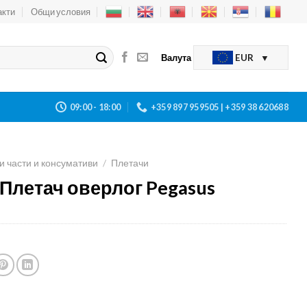
акти
Общи условия
Валута
EUR
09:00 - 18:00
+359 897 959505 | +359 38 620688
и части и консумативи
/
Плетачи
 Плетач оверлог Pegasus