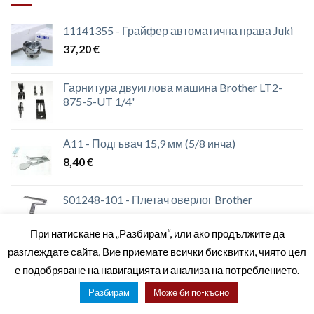
11141355 - Грайфер автоматична права Juki
37,20
€
Гарнитура двуиглова машина Brother LT2-
875-5-UT 1/4'
А11 - Подгъвач 15,9 мм (5/8 инча)
8,40
€
S01248-101 - Плетач оверлог Brother
12,00
€
При натискане на „Разбирам“, или ако продължите да
разглеждате сайта, Вие приемате всички бисквитки, чиято цел
е подобряване на навигацията и анализа на потреблението.
ЗА НАС
МАГАЗИНИ
КОНТАКТИ
ОБЩИ УСЛОВИЯ
Разбирам
Може би по-късно
Copyright 2026 ©
setas2016.com