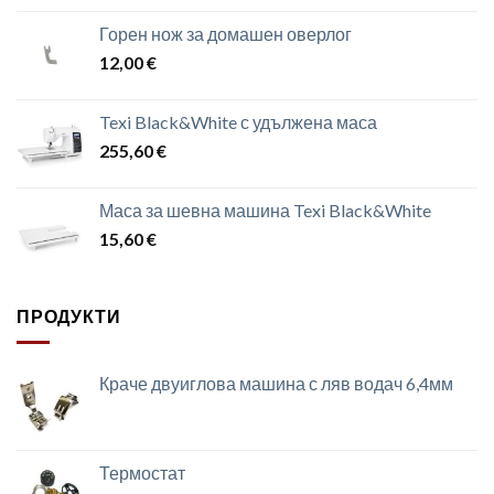
Горен нож за домашен оверлог
12,00
€
Texi Black&White с удължена маса
255,60
€
Маса за шевна машина Texi Black&White
15,60
€
ПРОДУКТИ
Краче двуиглова машина с ляв водач 6,4мм
Термостат