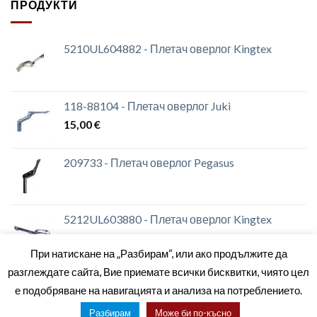
ПРОДУКТИ
5210UL604882 - Плетач оверлог Kingtex
118-88104 - Плетач оверлог Juki
15,00
€
209733 - Плетач оверлог Pegasus
5212UL603880 - Плетач оверлог Kingtex
При натискане на „Разбирам“, или ако продължите да
разглеждате сайта, Вие приемате всички бисквитки, чиято цел
е подобряване на навигацията и анализа на потреблението.
ЗА НАС
МАГАЗИНИ
КОНТАКТИ
ОБЩИ УСЛОВИЯ
Разбирам
Може би по-късно