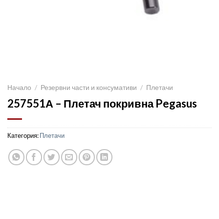
Начало
/
Резервни части и консумативи
/
Плетачи
257551А – Плетач покривна Pegasus
Категория:
Плетачи