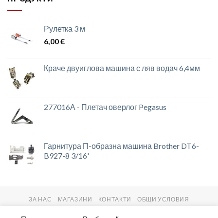
Рулетка 3 м
6,00
€
Краче двуиглова машина с ляв водач 6,4мм
277016А - Плетач оверлог Pegasus
Гарнитура П-образна машина Brother DT6-
B927-8 3/16'
ЗА НАС
МАГАЗИНИ
КОНТАКТИ
ОБЩИ УСЛОВИЯ
Copyright 2026 ©
setas2016.com