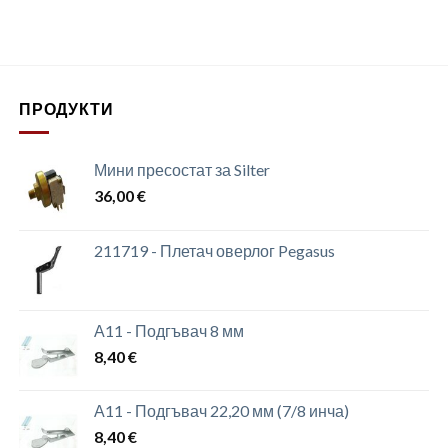
ПРОДУКТИ
Мини пресостат за Silter
36,00
€
211719 - Плетач оверлог Pegasus
А11 - Подгъвач 8 мм
8,40
€
А11 - Подгъвач 22,20 мм (7/8 инча)
8,40
€