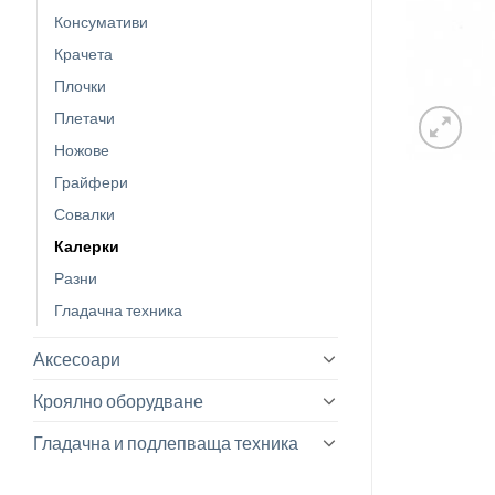
Консумативи
Крачета
Плочки
Плетачи
Ножове
Грайфери
Совалки
Калерки
Разни
Гладачна техника
Аксесоари
Кроялно оборудване
Гладачна и подлепваща техника