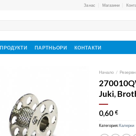
За нас
Магазини
Конт
 ПРОДУКТИ
ПАРТНЬОРИ
КОНТАКТИ
Начало
/
Резервн
270010QW
Juki, Brot
0,60
€
Категория:
Калерки