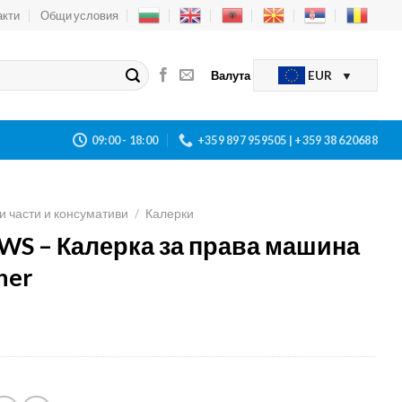
акти
Общи условия
Валута
EUR
09:00 - 18:00
+359 897 959505 | +359 38 620688
и части и консумативи
/
Калерки
S – Калерка за права машина
her