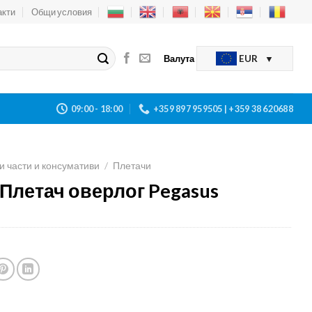
акти
Общи условия
Валута
EUR
09:00 - 18:00
+359 897 959505 | +359 38 620688
и части и консумативи
/
Плетачи
 Плетач оверлог Pegasus