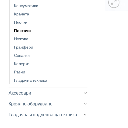
Консумативи
Крачета
Плочки
Плетачи
Ножове
Грайфери
Совалки
Калерки
Разни
Гладачна техника
Аксесоари
Кроялно оборудване
Гладачна и подлепваща техника