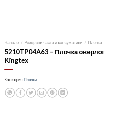
Начало
/
Резервни части и консумативи
/
Плочки
5210TP04A63 – Плочка оверлог
Kingtex
Категория:
Плочки