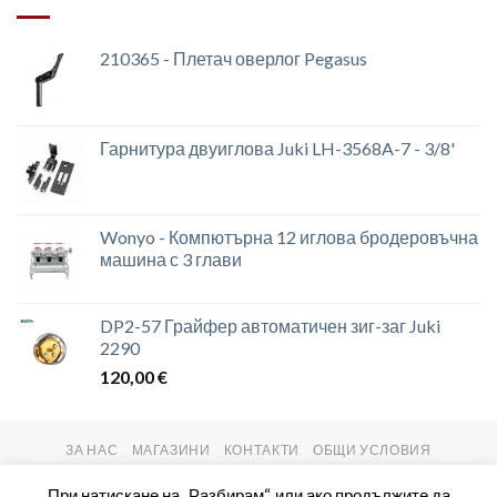
210365 - Плетач оверлог Pegasus
Гарнитура двуиглова Juki LH-3568A-7 - 3/8'
Wonyo - Компютърна 12 иглова бродеровъчна
машина с 3 глави
DP2-57 Грайфер автоматичен зиг-заг Juki
2290
120,00
€
ЗА НАС
МАГАЗИНИ
КОНТАКТИ
ОБЩИ УСЛОВИЯ
Copyright 2026 ©
setas2016.com
При натискане на „Разбирам“, или ако продължите да