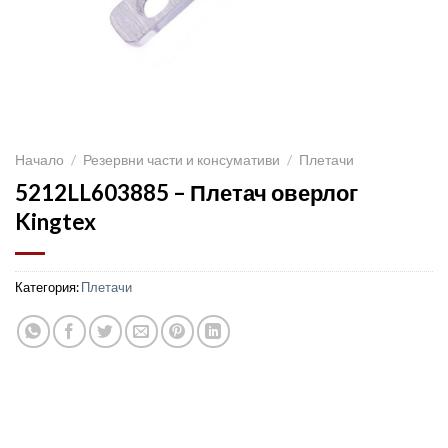
Начало
/
Резервни части и консумативи
/
Плетачи
5212LL603885 – Плетач оверлог
Kingtex
Категория:
Плетачи