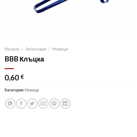
Начало
/
Аксесоари
/
Ножици
BBB Клъцка
0,60
€
Категория:
Ножици