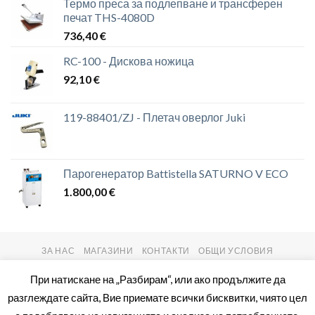
Термо преса за подлепване и трансферен
печат THS-4080D
736,40
€
RC-100 - Дискова ножица
92,10
€
119-88401/ZJ - Плетач оверлог Juki
Парогенератор Battistella SATURNO V ECO
1.800,00
€
ЗА НАС
МАГАЗИНИ
КОНТАКТИ
ОБЩИ УСЛОВИЯ
Copyright 2026 ©
setas2016.com
При натискане на „Разбирам“, или ако продължите да
разглеждате сайта, Вие приемате всички бисквитки, чиято цел