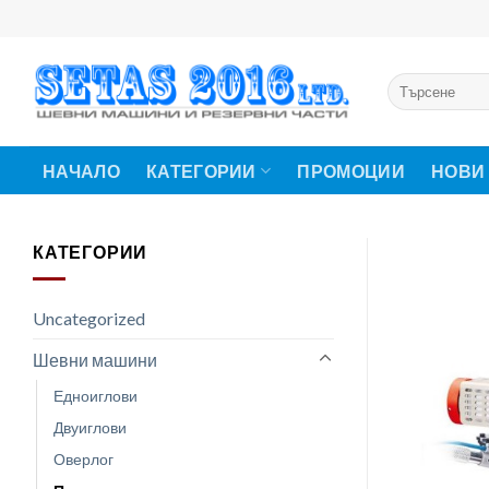
Skip
to
content
Търсене
за:
НАЧАЛО
КАТЕГОРИИ
ПРОМОЦИИ
НОВИ
КАТЕГОРИИ
Uncategorized
Шевни машини
Едноиглови
Двуиглови
Оверлог