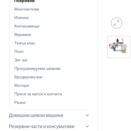
Покривни
Многоиглови
Илични
Копчешиещи
Верижни
Тежък клас
Понт
Зиг-заг
Програмируеми шевове
Бродеровъчни
Мотори
Преси за капси и копчета
Разни
Домашни шевни машини
Резервни части и консумативи