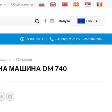
акти
Общи условия
Валута
EUR
09:00 - 18:00
+359 897 959505 | +359 38 620688
машини
/
Покривни
НА МАШИНА DM 740
и