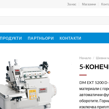
За нас
Магазини
Конт
 ПРОДУКТИ
ПАРТНЬОРИ
КОНТАКТИ
Начало
/
Шевни 
5-КОНЕЧ
DM EXT 5200 D-5
материали с го
автоматични фун
оборотите. Горн
изключва приплъ