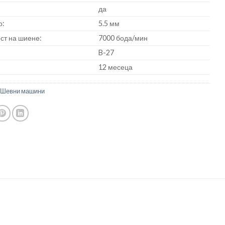
да
о:
5.5 мм
ст на шиене:
7000 бода/мин
B-27
12 месеца
,
Шевни машини