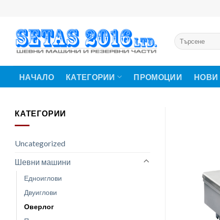
Skip
to
content
Търсене
за:
НАЧАЛО
КАТЕГОРИИ
ПРОМОЦИИ
НОВИ
КАТЕГОРИИ
Uncategorized
Шевни машини
Едноиглови
Двуиглови
Оверлог