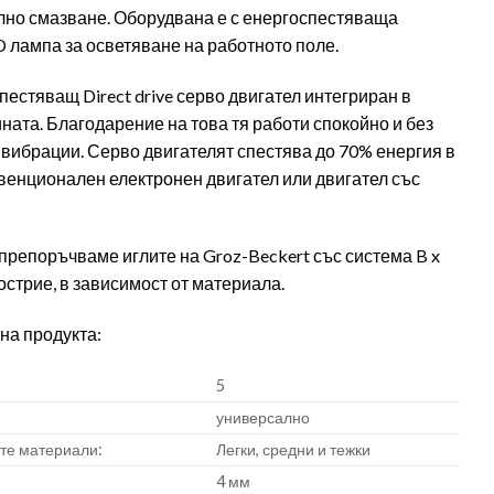
лно смазване. Оборудвана е с енергоспестяваща
 лампа за осветяване на работното поле.
пестяващ Direct drive серво двигател интегриран в
ната. Благодарение на това тя работи спокойно и без
вибрации. Серво двигателят спестява до 70% енергия в
венционален електронен двигател или двигател със
препоръчваме иглите на Groz-Beckert със система B x
острие, в зависимост от материала.
на продукта:
5
универсално
те материали:
Легки, средни и тежки
4 мм