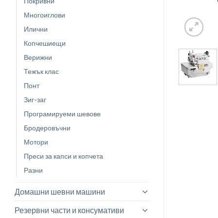
Покривни
Многоиглови
Илични
Копчешиещи
Верижни
Тежък клас
Понт
Зиг-заг
Програмируеми шевове
Бродеровъчни
Мотори
Преси за капси и копчета
Разни
Домашни шевни машини
Резервни части и консумативи