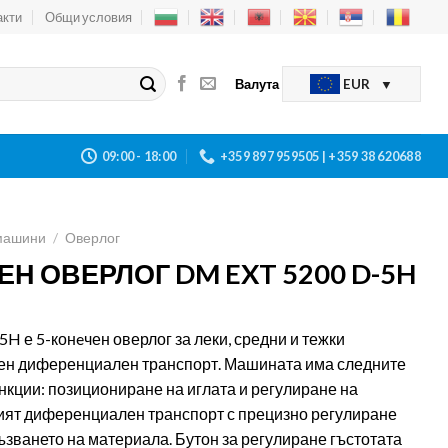
акти
Общи условия
Валута
EUR
09:00 - 18:00
+359 897 959505 | +359 38 620688
машини
/
Оверлог
ЕН ОВЕРЛОГ DM EXT 5200 D-5H
H е 5-конeчен оверлог за леки, средни и тежки
рен диференциален транспорт. Машината има следните
кции: позициониране на иглата и регулиране на
ият диференциален транспорт с прецизно регулиране
зването на материала. Бутон за регулиране гъстотата