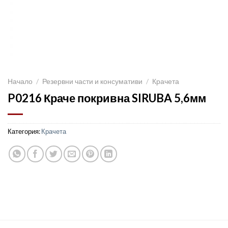
Начало
/
Резервни части и консумативи
/
Крачета
P0216 Краче покривна SIRUBA 5,6мм
Категория:
Крачета