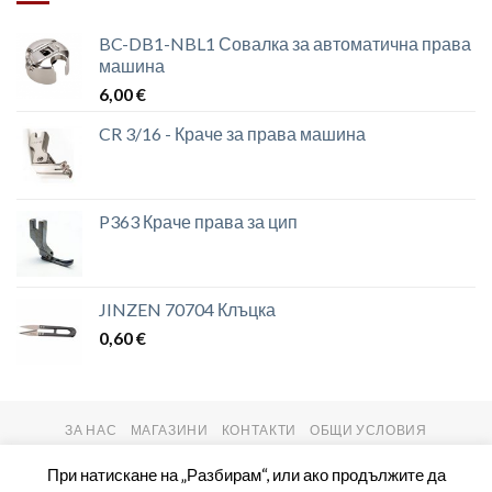
BC-DB1-NBL1 Совалка за автоматична права
машина
6,00
€
CR 3/16 - Краче за права машина
P363 Краче права за цип
JINZEN 70704 Клъцка
0,60
€
ЗА НАС
МАГАЗИНИ
КОНТАКТИ
ОБЩИ УСЛОВИЯ
Copyright 2026 ©
setas2016.com
При натискане на „Разбирам“, или ако продължите да