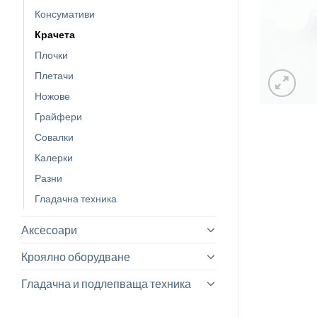
Консумативи
Крачета
Плочки
Плетачи
Ножове
Грайфери
Совалки
Калерки
Разни
Гладачна техника
Аксесоари
Кроялно оборудване
Гладачна и подлепваща техника