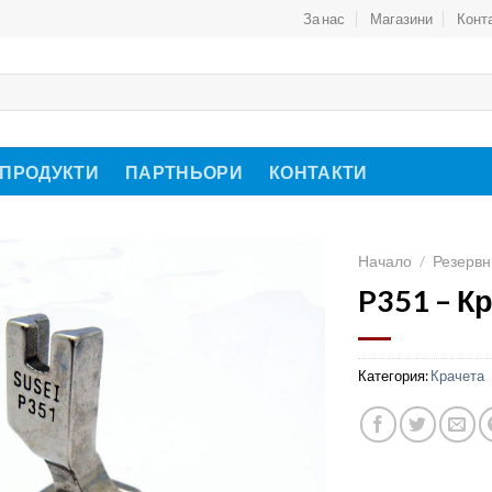
За нас
Магазини
Конт
 ПРОДУКТИ
ПАРТНЬОРИ
КОНТАКТИ
Начало
/
Резервн
P351 – К
Категория:
Крачета