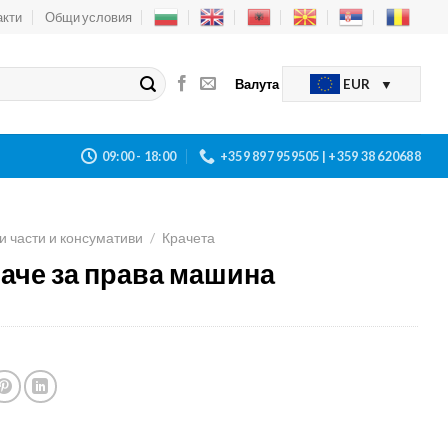
акти
Общи условия
Валута
EUR
09:00 - 18:00
+359 897 959505 | +359 38 620688
и части и консумативи
/
Крачета
раче за права машина