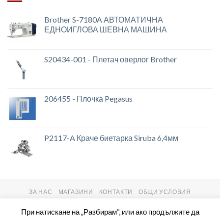
Brother S-7180A АВТОМАТИЧНА
ЕДНОИГЛОВА ШЕВНА МАШИНА
S20434-001 - Плетач оверлог Brother
206455 - Плочка Pegasus
P2117-A Краче биетарка Siruba 6,4мм
ЗА НАС
МАГАЗИНИ
КОНТАКТИ
ОБЩИ УСЛОВИЯ
Copyright 2026 ©
setas2016.com
При натискане на „Разбирам“, или ако продължите да