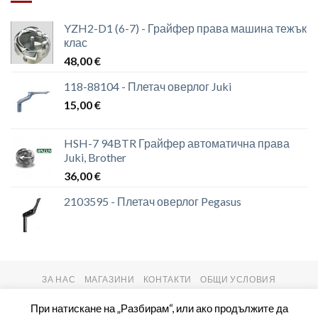
YZH2-D1 (6-7) - Грайфер права машина тежък
клас
48,00
€
118-88104 - Плетач оверлог Juki
15,00
€
HSH-7 94BTR Грайфер автоматична права
Juki, Brother
36,00
€
2103595 - Плетач оверлог Pegasus
ЗА НАС
МАГАЗИНИ
КОНТАКТИ
ОБЩИ УСЛОВИЯ
Copyright 2026 ©
setas2016.com
При натискане на „Разбирам“, или ако продължите да